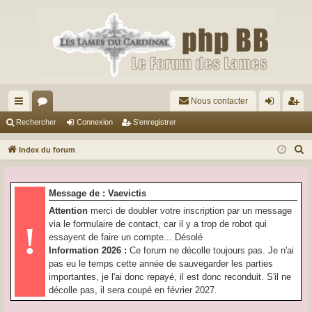
Nous contacter
cc
or
on
’e
Rechercher
Connexion
S’enregistrer
ès
u
ne
nr
R
Index du forum
ra
m
xi
eg
e
c
pi
s
on
ist
Message de : Vaevictis
h
de
re
Attention
merci de doubler votre inscription par un message
e
via le formulaire de contact, car il y a trop de robot qui
!
r
r
essayent de faire un compte... Désolé
c
Information 2026 :
Ce forum ne décolle toujours pas. Je n'ai
h
pas eu le temps cette année de sauvegarder les parties
e
importantes, je l'ai donc repayé, il est donc reconduit. S'il ne
r
décolle pas, il sera coupé en février 2027.