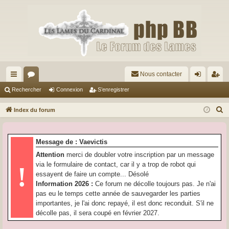
Nous contacter
cc
or
on
’e
Rechercher
Connexion
S’enregistrer
ès
u
ne
nr
R
Index du forum
ra
m
xi
eg
e
c
pi
s
on
ist
Message de : Vaevictis
h
de
re
Attention
merci de doubler votre inscription par un message
e
via le formulaire de contact, car il y a trop de robot qui
!
r
r
essayent de faire un compte... Désolé
c
Information 2026 :
Ce forum ne décolle toujours pas. Je n'ai
h
pas eu le temps cette année de sauvegarder les parties
e
importantes, je l'ai donc repayé, il est donc reconduit. S'il ne
r
décolle pas, il sera coupé en février 2027.