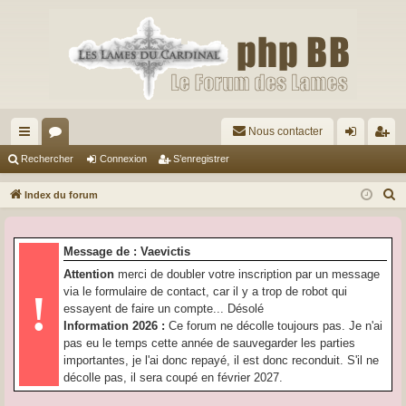
Nous contacter
cc
or
on
’e
Rechercher
Connexion
S’enregistrer
ès
u
ne
nr
R
Index du forum
ra
m
xi
eg
e
c
pi
s
on
ist
Message de : Vaevictis
h
de
re
Attention
merci de doubler votre inscription par un message
e
via le formulaire de contact, car il y a trop de robot qui
!
r
r
essayent de faire un compte... Désolé
c
Information 2026 :
Ce forum ne décolle toujours pas. Je n'ai
h
pas eu le temps cette année de sauvegarder les parties
e
importantes, je l'ai donc repayé, il est donc reconduit. S'il ne
r
décolle pas, il sera coupé en février 2027.