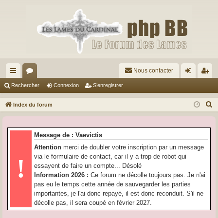
Nous contacter
cc
or
on
’e
Rechercher
Connexion
S’enregistrer
ès
u
ne
nr
R
Index du forum
ra
m
xi
eg
e
c
pi
s
on
ist
Message de : Vaevictis
h
de
re
Attention
merci de doubler votre inscription par un message
e
via le formulaire de contact, car il y a trop de robot qui
!
r
r
essayent de faire un compte... Désolé
c
Information 2026 :
Ce forum ne décolle toujours pas. Je n'ai
h
pas eu le temps cette année de sauvegarder les parties
e
importantes, je l'ai donc repayé, il est donc reconduit. S'il ne
r
décolle pas, il sera coupé en février 2027.