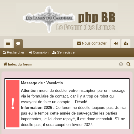
Nous contacter
cc
or
on
’e
Rechercher
Connexion
S’enregistrer
ès
u
ne
nr
R
Index du forum
ra
m
xi
eg
e
c
pi
s
on
ist
Message de : Vaevictis
h
de
re
Attention
merci de doubler votre inscription par un message
e
via le formulaire de contact, car il y a trop de robot qui
!
r
r
essayent de faire un compte... Désolé
c
Information 2026 :
Ce forum ne décolle toujours pas. Je n'ai
h
pas eu le temps cette année de sauvegarder les parties
e
importantes, je l'ai donc repayé, il est donc reconduit. S'il ne
r
décolle pas, il sera coupé en février 2027.