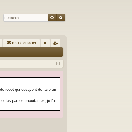
Rechercher
Recherche avancée
Nous contacter
A
on
’e
ne
nr
xi
eg
on
ist
re
 de robot qui essayent de faire un
r
 les parties importantes, je l'ai