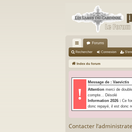
Forums
cc
Rechercher
Connexion
S’enr
ès
Index du forum
ra
pi
Message de : Vaevictis
de
!
Attention
merci de double
compte... Désolé
Information 2026 :
Ce fo
donc repayé, il est donc r
Contacter l‘administrat