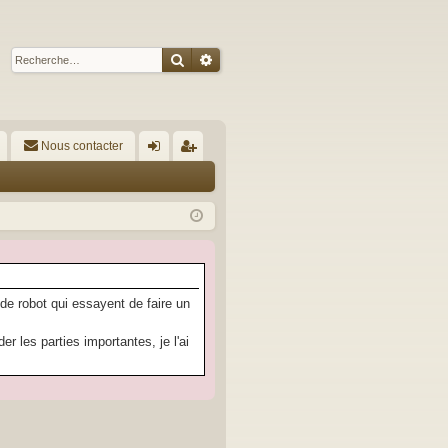
Rechercher
Recherche avancée
Nous contacter
A
on
’e
ne
nr
xi
eg
on
ist
re
 de robot qui essayent de faire un
r
 les parties importantes, je l'ai