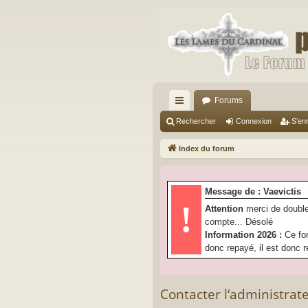
Forums
cc
Rechercher
Connexion
S’enr
ès
Index du forum
ra
pi
Message de : Vaevictis
de
!
Attention
merci de double
compte... Désolé
Information 2026 :
Ce fo
donc repayé, il est donc r
Contacter l‘administrat