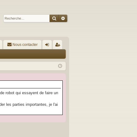
Rechercher
Recherche avancée
Nous contacter
A
on
’e
ne
nr
xi
eg
on
ist
re
 de robot qui essayent de faire un
r
 les parties importantes, je l'ai