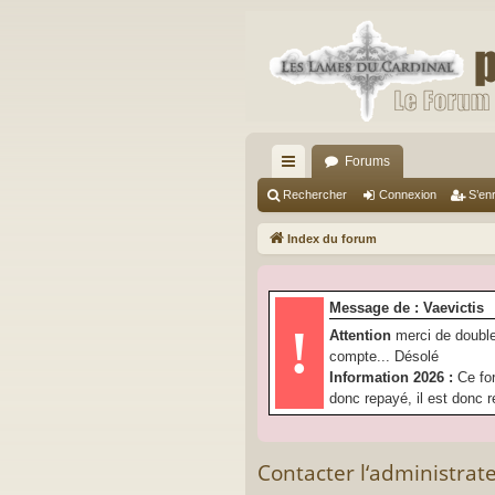
Forums
cc
Rechercher
Connexion
S’enr
ès
Index du forum
ra
pi
Message de : Vaevictis
de
!
Attention
merci de double
compte... Désolé
Information 2026 :
Ce fo
donc repayé, il est donc r
Contacter l‘administrat