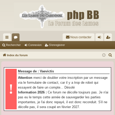
Nous contacter
cc
or
on
’e
Rechercher
Connexion
S’enregistrer
ès
u
ne
nr
R
Index du forum
ra
m
xi
eg
e
c
pi
s
on
ist
Message de : Vaevictis
h
de
re
Attention
merci de doubler votre inscription par un message
e
via le formulaire de contact, car il y a trop de robot qui
!
r
r
essayent de faire un compte... Désolé
c
Information 2026 :
Ce forum ne décolle toujours pas. Je n'ai
h
pas eu le temps cette année de sauvegarder les parties
e
importantes, je l'ai donc repayé, il est donc reconduit. S'il ne
r
décolle pas, il sera coupé en février 2027.