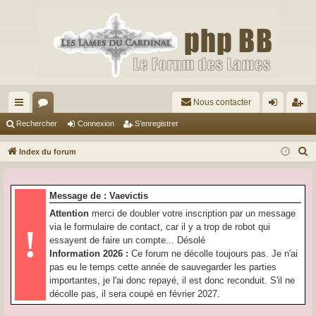
Nous contacter
cc
or
on
’e
Rechercher
Connexion
S’enregistrer
ès
u
ne
nr
R
Index du forum
ra
m
xi
eg
e
c
pi
s
on
ist
Message de : Vaevictis
h
de
re
Attention
merci de doubler votre inscription par un message
e
via le formulaire de contact, car il y a trop de robot qui
!
r
r
essayent de faire un compte... Désolé
c
Information 2026 :
Ce forum ne décolle toujours pas. Je n'ai
h
pas eu le temps cette année de sauvegarder les parties
e
importantes, je l'ai donc repayé, il est donc reconduit. S'il ne
r
décolle pas, il sera coupé en février 2027.