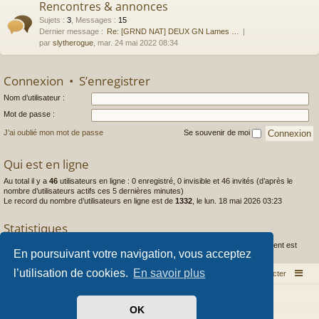
Rencontres & annonces
Sujets
:
3
,
Messages
:
15
Dernier message :
Re: [GRND NAT] DEUX GN Lames …
par
slytherogue
, mar. 24 mai 2022 08:34
Connexion
•
S’enregistrer
Nom d’utilisateur :
Mot de passe :
J’ai oublié mon mot de passe
Se souvenir de moi
Qui est en ligne
Au total il y a
46
utilisateurs en ligne : 0 enregistré, 0 invisible et 46 invités (d’après le
nombre d’utilisateurs actifs ces 5 dernières minutes)
Le record du nombre d’utilisateurs en ligne est de
1332
, le lun. 18 mai 2026 03:23
Statistiques
1444
messages •
253
sujets •
97
membres • Le membre enregistré le plus récent est
En poursuivant votre navigation, vous acceptez
Caldera
.
l’utilisation de cookies.
En savoir plus
Index du forum
Nous contacter
Développé par
phpBB
® Forum Software © phpBB Limited
OK
Style par
Arty
- phpBB 3.3 par MrGaby