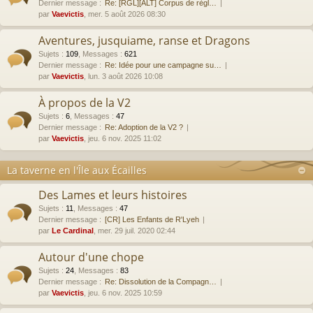
Dernier message :
Re: [RGL][ALT] Corpus de règl…
par
Vaevictis
, mer. 5 août 2026 08:30
Aventures, jusquiame, ranse et Dragons
Sujets
:
109
,
Messages
:
621
Dernier message :
Re: Idée pour une campagne su…
par
Vaevictis
, lun. 3 août 2026 10:08
À propos de la V2
Sujets
:
6
,
Messages
:
47
Dernier message :
Re: Adoption de la V2 ?
par
Vaevictis
, jeu. 6 nov. 2025 11:02
La taverne en l'Île aux Écailles
Des Lames et leurs histoires
Sujets
:
11
,
Messages
:
47
Dernier message :
[CR] Les Enfants de R'Lyeh
par
Le Cardinal
, mer. 29 juil. 2020 02:44
Autour d'une chope
Sujets
:
24
,
Messages
:
83
Dernier message :
Re: Dissolution de la Compagn…
par
Vaevictis
, jeu. 6 nov. 2025 10:59