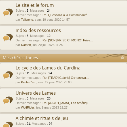
Le site et le forum
Sujets
:
9
,
Messages
:
24
Dernier message :
Re: Questions à la Communauté
par
Tallstone
, sam. 19 sept. 2020 14:57
Index des ressources
Sujets
:
3
,
Messages
:
12
Dernier message :
Re: [SCN][FRISE CHRONO] Frise…
par
Damon
, lun. 20 juil. 2026 11:25
Mes chères Lames…
Le cycle des Lames du Cardinal
Sujets
:
11
,
Messages
:
24
Dernier message :
Re: [TRAD][Galerie] Остриетат…
par
Petite Caro
, mar. 12 janv. 2021 23:00
Univers des Lames
Sujets
:
6
,
Messages
:
26
Dernier message :
Re: [AJOUT][AMAT] Les Amériqu…
par
WolfRider
, jeu. 9 mars 2023 19:27
Alchimie et rituels de jeu
Sujets
:
21
,
Messages
:
94