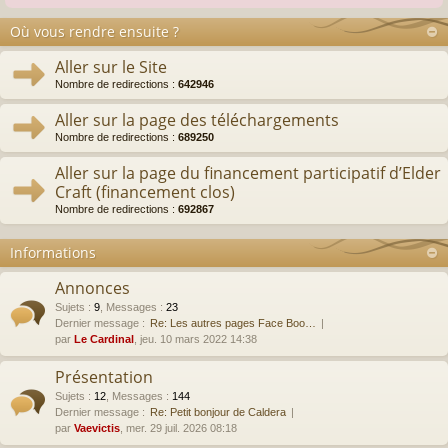
Où vous rendre ensuite ?
Aller sur le Site
Nombre de redirections :
642946
Aller sur la page des téléchargements
Nombre de redirections :
689250
Aller sur la page du financement participatif d’Elder
Craft (financement clos)
Nombre de redirections :
692867
Informations
Annonces
Sujets
:
9
,
Messages
:
23
Dernier message :
Re: Les autres pages Face Boo…
par
Le Cardinal
, jeu. 10 mars 2022 14:38
Présentation
Sujets
:
12
,
Messages
:
144
Dernier message :
Re: Petit bonjour de Caldera
par
Vaevictis
, mer. 29 juil. 2026 08:18